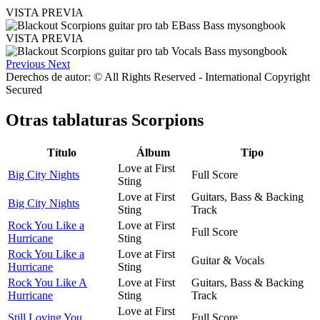
VISTA PREVIA
VISTA PREVIA
Previous
Next
Derechos de autor: © All Rights Reserved - International Copyright
Secured
Otras tablaturas
Scorpions
Título
Álbum
Tipo
Love at First
Big City Nights
Full Score
Sting
Love at First
Guitars, Bass & Backing
Big City Nights
Sting
Track
Rock You Like a
Love at First
Full Score
Hurricane
Sting
Rock You Like a
Love at First
Guitar & Vocals
Hurricane
Sting
Rock You Like A
Love at First
Guitars, Bass & Backing
Hurricane
Sting
Track
Love at First
Still Loving You
Full Score