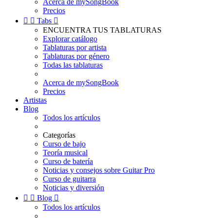
Acerca de mySongBook
Precios


Tabs

ENCUENTRA TUS TABLATURAS
Explorar catálogo
Tablaturas por artista
Tablaturas por género
Todas las tablaturas
Acerca de mySongBook
Precios
Artistas
Blog
Todos los artículos
Categorías
Curso de bajo
Teoría musical
Curso de batería
Noticias y consejos sobre Guitar Pro
Curso de guitarra
Noticias y diversión


Blog

Todos los artículos