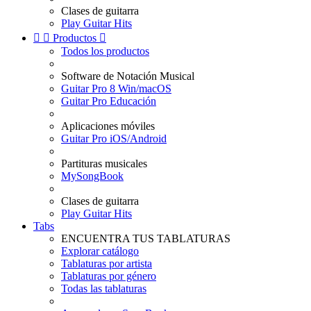
Clases de guitarra
Play Guitar Hits


Productos

Todos los productos
Software de Notación Musical
Guitar Pro 8 Win/macOS
Guitar Pro Educación
Aplicaciones móviles
Guitar Pro iOS/Android
Partituras musicales
MySongBook
Clases de guitarra
Play Guitar Hits
Tabs
ENCUENTRA TUS TABLATURAS
Explorar catálogo
Tablaturas por artista
Tablaturas por género
Todas las tablaturas