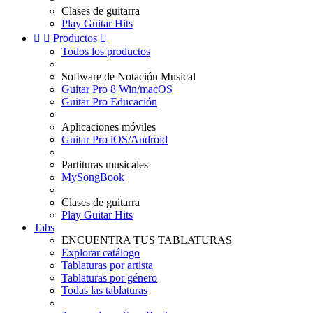
Clases de guitarra
Play Guitar Hits


Productos

Todos los productos
Software de Notación Musical
Guitar Pro 8 Win/macOS
Guitar Pro Educación
Aplicaciones móviles
Guitar Pro iOS/Android
Partituras musicales
MySongBook
Clases de guitarra
Play Guitar Hits
Tabs
ENCUENTRA TUS TABLATURAS
Explorar catálogo
Tablaturas por artista
Tablaturas por género
Todas las tablaturas