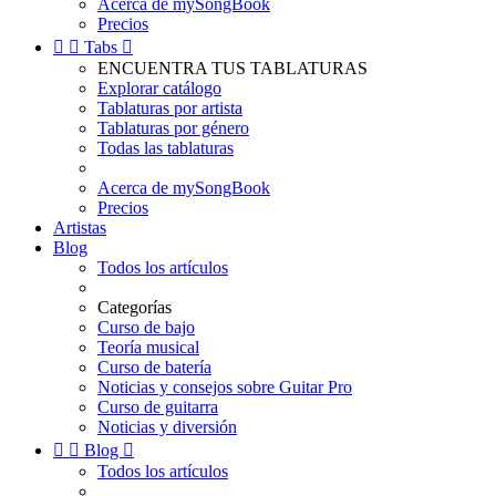
Acerca de mySongBook
Precios


Tabs

ENCUENTRA TUS TABLATURAS
Explorar catálogo
Tablaturas por artista
Tablaturas por género
Todas las tablaturas
Acerca de mySongBook
Precios
Artistas
Blog
Todos los artículos
Categorías
Curso de bajo
Teoría musical
Curso de batería
Noticias y consejos sobre Guitar Pro
Curso de guitarra
Noticias y diversión


Blog

Todos los artículos