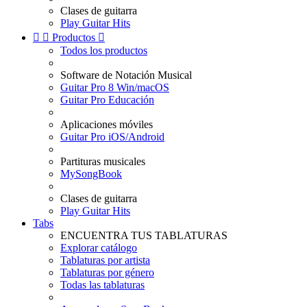
Clases de guitarra
Play Guitar Hits


Productos

Todos los productos
Software de Notación Musical
Guitar Pro 8 Win/macOS
Guitar Pro Educación
Aplicaciones móviles
Guitar Pro iOS/Android
Partituras musicales
MySongBook
Clases de guitarra
Play Guitar Hits
Tabs
ENCUENTRA TUS TABLATURAS
Explorar catálogo
Tablaturas por artista
Tablaturas por género
Todas las tablaturas