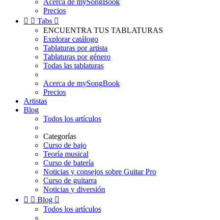
Acerca de mySongBook
Precios


Tabs

ENCUENTRA TUS TABLATURAS
Explorar catálogo
Tablaturas por artista
Tablaturas por género
Todas las tablaturas
Acerca de mySongBook
Precios
Artistas
Blog
Todos los artículos
Categorías
Curso de bajo
Teoría musical
Curso de batería
Noticias y consejos sobre Guitar Pro
Curso de guitarra
Noticias y diversión


Blog

Todos los artículos