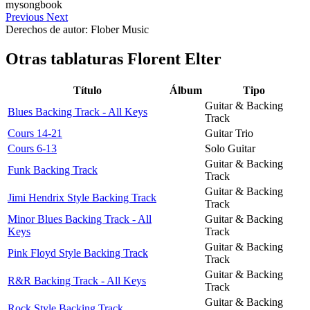
Previous
Next
Derechos de autor: Flober Music
Otras tablaturas
Florent Elter
Título
Álbum
Tipo
Guitar & Backing
Blues Backing Track - All Keys
Track
Cours 14-21
Guitar Trio
Cours 6-13
Solo Guitar
Guitar & Backing
Funk Backing Track
Track
Guitar & Backing
Jimi Hendrix Style Backing Track
Track
Minor Blues Backing Track - All
Guitar & Backing
Keys
Track
Guitar & Backing
Pink Floyd Style Backing Track
Track
Guitar & Backing
R&R Backing Track - All Keys
Track
Guitar & Backing
Rock Style Backing Track