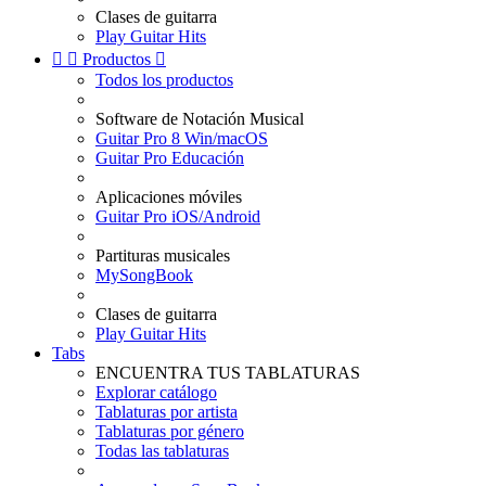
Clases de guitarra
Play Guitar Hits


Productos

Todos los productos
Software de Notación Musical
Guitar Pro 8 Win/macOS
Guitar Pro Educación
Aplicaciones móviles
Guitar Pro iOS/Android
Partituras musicales
MySongBook
Clases de guitarra
Play Guitar Hits
Tabs
ENCUENTRA TUS TABLATURAS
Explorar catálogo
Tablaturas por artista
Tablaturas por género
Todas las tablaturas