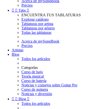
Acerca de mySongBook
Precios


Tabs

ENCUENTRA TUS TABLATURAS
Explorar catálogo
Tablaturas por artista
Tablaturas por género
Todas las tablaturas
Acerca de mySongBook
Precios
Artistas
Blog
Todos los artículos
Categorías
Curso de bajo
Teoría musical
Curso de batería
Noticias y consejos sobre Guitar Pro
Curso de guitarra
Noticias y diversión


Blog

Todos los artículos