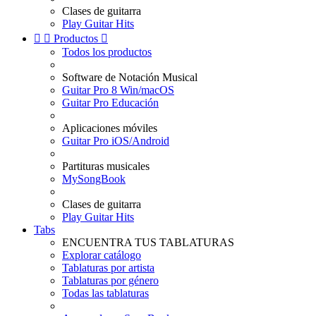
Clases de guitarra
Play Guitar Hits


Productos

Todos los productos
Software de Notación Musical
Guitar Pro 8 Win/macOS
Guitar Pro Educación
Aplicaciones móviles
Guitar Pro iOS/Android
Partituras musicales
MySongBook
Clases de guitarra
Play Guitar Hits
Tabs
ENCUENTRA TUS TABLATURAS
Explorar catálogo
Tablaturas por artista
Tablaturas por género
Todas las tablaturas