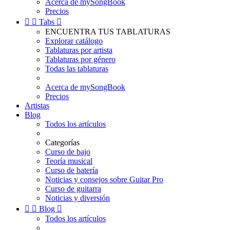
Acerca de mySongBook
Precios


Tabs

ENCUENTRA TUS TABLATURAS
Explorar catálogo
Tablaturas por artista
Tablaturas por género
Todas las tablaturas
Acerca de mySongBook
Precios
Artistas
Blog
Todos los artículos
Categorías
Curso de bajo
Teoría musical
Curso de batería
Noticias y consejos sobre Guitar Pro
Curso de guitarra
Noticias y diversión


Blog

Todos los artículos