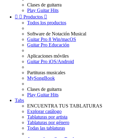
Clases de guitarra
Play Guitar Hits


Productos

Todos los productos
Software de Notación Musical
Guitar Pro 8 Win/macOS
Guitar Pro Educación
Aplicaciones móviles
Guitar Pro iOS/Android
Partituras musicales
MySongBook
Clases de guitarra
Play Guitar Hits
Tabs
ENCUENTRA TUS TABLATURAS
Explorar catálogo
Tablaturas por artista
Tablaturas por género
Todas las tablaturas