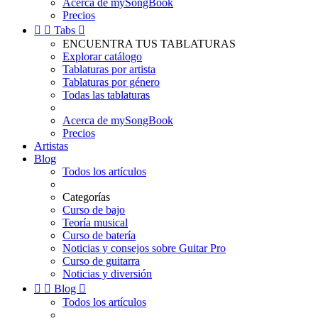
Acerca de mySongBook
Precios


Tabs

ENCUENTRA TUS TABLATURAS
Explorar catálogo
Tablaturas por artista
Tablaturas por género
Todas las tablaturas
Acerca de mySongBook
Precios
Artistas
Blog
Todos los artículos
Categorías
Curso de bajo
Teoría musical
Curso de batería
Noticias y consejos sobre Guitar Pro
Curso de guitarra
Noticias y diversión


Blog

Todos los artículos