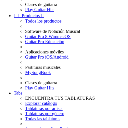
Clases de guitarra
Play Guitar Hits


Productos

Todos los productos
Software de Notación Musical
Guitar Pro 8 Win/macOS
Guitar Pro Educación
Aplicaciones móviles
Guitar Pro iOS/Android
Partituras musicales
MySongBook
Clases de guitarra
Play Guitar Hits
Tabs
ENCUENTRA TUS TABLATURAS
Explorar catálogo
Tablaturas por artista
Tablaturas por género
Todas las tablaturas