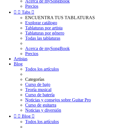
Acerca de mySongBook
Precios


Tabs

ENCUENTRA TUS TABLATURAS
Explorar catálogo
Tablaturas por artista
Tablaturas por género
Todas las tablaturas
Acerca de mySongBook
Precios
Artistas
Blog
Todos los artículos
Categorías
Curso de bajo
Teoría musical
Curso de batería
Noticias y consejos sobre Guitar Pro
Curso de guitarra
Noticias y diversión


Blog

Todos los artículos