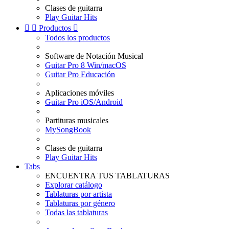
Clases de guitarra
Play Guitar Hits


Productos

Todos los productos
Software de Notación Musical
Guitar Pro 8 Win/macOS
Guitar Pro Educación
Aplicaciones móviles
Guitar Pro iOS/Android
Partituras musicales
MySongBook
Clases de guitarra
Play Guitar Hits
Tabs
ENCUENTRA TUS TABLATURAS
Explorar catálogo
Tablaturas por artista
Tablaturas por género
Todas las tablaturas