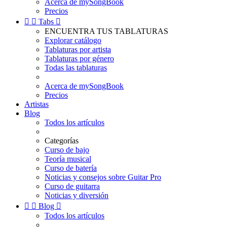
Acerca de mySongBook
Precios


Tabs

ENCUENTRA TUS TABLATURAS
Explorar catálogo
Tablaturas por artista
Tablaturas por género
Todas las tablaturas
Acerca de mySongBook
Precios
Artistas
Blog
Todos los artículos
Categorías
Curso de bajo
Teoría musical
Curso de batería
Noticias y consejos sobre Guitar Pro
Curso de guitarra
Noticias y diversión


Blog

Todos los artículos