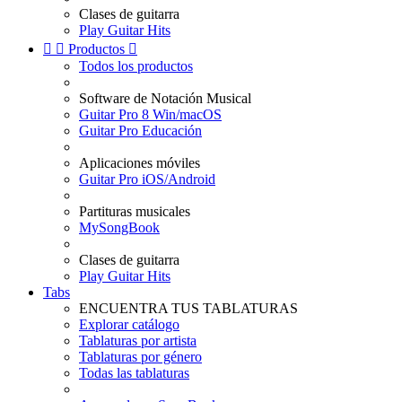
Clases de guitarra
Play Guitar Hits


Productos

Todos los productos
Software de Notación Musical
Guitar Pro 8 Win/macOS
Guitar Pro Educación
Aplicaciones móviles
Guitar Pro iOS/Android
Partituras musicales
MySongBook
Clases de guitarra
Play Guitar Hits
Tabs
ENCUENTRA TUS TABLATURAS
Explorar catálogo
Tablaturas por artista
Tablaturas por género
Todas las tablaturas