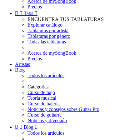
Acerca de mySongBook
Precios


Tabs

ENCUENTRA TUS TABLATURAS
Explorar catálogo
Tablaturas por artista
Tablaturas por género
Todas las tablaturas
Acerca de mySongBook
Precios
Artistas
Blog
Todos los artículos
Categorías
Curso de bajo
Teoría musical
Curso de batería
Noticias y consejos sobre Guitar Pro
Curso de guitarra
Noticias y diversión


Blog

Todos los artículos