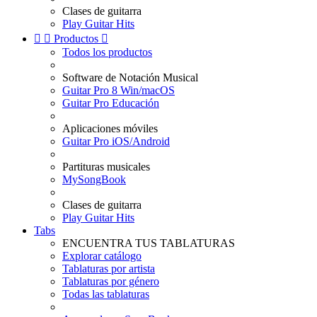
Clases de guitarra
Play Guitar Hits


Productos

Todos los productos
Software de Notación Musical
Guitar Pro 8 Win/macOS
Guitar Pro Educación
Aplicaciones móviles
Guitar Pro iOS/Android
Partituras musicales
MySongBook
Clases de guitarra
Play Guitar Hits
Tabs
ENCUENTRA TUS TABLATURAS
Explorar catálogo
Tablaturas por artista
Tablaturas por género
Todas las tablaturas