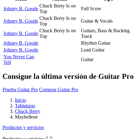
Chuck Berry Is on
Johnny B. Goode
Full Score
Top
Chuck Berry Is on
Johnny B. Goode
Guitar & Vocals
Top
Chuck Berry Is on
Guitars, Bass & Backing
Johnny B. Goode
Top
Track
Johnny B. Goode
Rhythm Guitar
Johnny B. Goode
Lead Guitar
You Never Can
Guitar
Tell
Consigue la última versión de Guitar Pro
Prueba Guitar Pro
Comprar Guitar Pro
Inicio
Tablaturas
Chuck Berry
Maybellene
Productos y servicios
Productos y servicios

