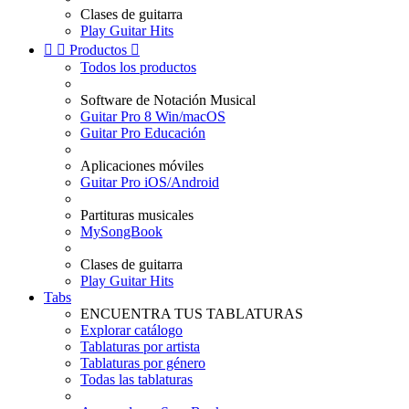
Clases de guitarra
Play Guitar Hits


Productos

Todos los productos
Software de Notación Musical
Guitar Pro 8 Win/macOS
Guitar Pro Educación
Aplicaciones móviles
Guitar Pro iOS/Android
Partituras musicales
MySongBook
Clases de guitarra
Play Guitar Hits
Tabs
ENCUENTRA TUS TABLATURAS
Explorar catálogo
Tablaturas por artista
Tablaturas por género
Todas las tablaturas