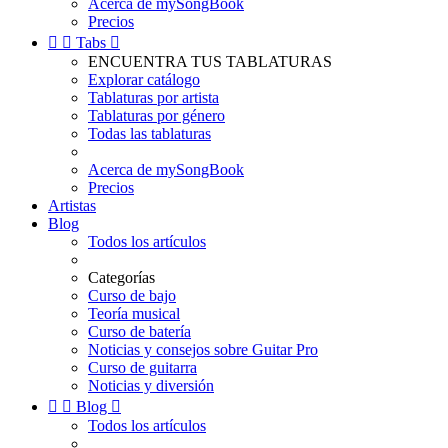
Acerca de mySongBook
Precios


Tabs

ENCUENTRA TUS TABLATURAS
Explorar catálogo
Tablaturas por artista
Tablaturas por género
Todas las tablaturas
Acerca de mySongBook
Precios
Artistas
Blog
Todos los artículos
Categorías
Curso de bajo
Teoría musical
Curso de batería
Noticias y consejos sobre Guitar Pro
Curso de guitarra
Noticias y diversión


Blog

Todos los artículos