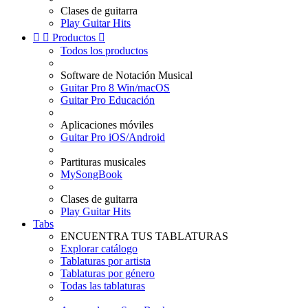
Clases de guitarra
Play Guitar Hits


Productos

Todos los productos
Software de Notación Musical
Guitar Pro 8 Win/macOS
Guitar Pro Educación
Aplicaciones móviles
Guitar Pro iOS/Android
Partituras musicales
MySongBook
Clases de guitarra
Play Guitar Hits
Tabs
ENCUENTRA TUS TABLATURAS
Explorar catálogo
Tablaturas por artista
Tablaturas por género
Todas las tablaturas