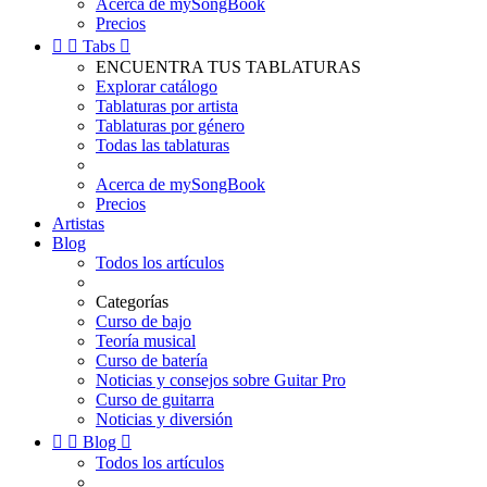
Acerca de mySongBook
Precios


Tabs

ENCUENTRA TUS TABLATURAS
Explorar catálogo
Tablaturas por artista
Tablaturas por género
Todas las tablaturas
Acerca de mySongBook
Precios
Artistas
Blog
Todos los artículos
Categorías
Curso de bajo
Teoría musical
Curso de batería
Noticias y consejos sobre Guitar Pro
Curso de guitarra
Noticias y diversión


Blog

Todos los artículos