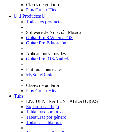
Clases de guitarra
Play Guitar Hits


Productos

Todos los productos
Software de Notación Musical
Guitar Pro 8 Win/macOS
Guitar Pro Educación
Aplicaciones móviles
Guitar Pro iOS/Android
Partituras musicales
MySongBook
Clases de guitarra
Play Guitar Hits
Tabs
ENCUENTRA TUS TABLATURAS
Explorar catálogo
Tablaturas por artista
Tablaturas por género
Todas las tablaturas