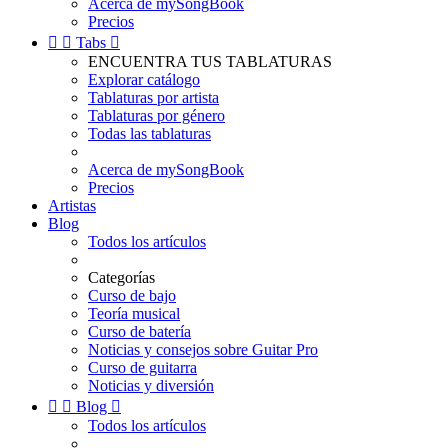
Acerca de mySongBook
Precios


Tabs

ENCUENTRA TUS TABLATURAS
Explorar catálogo
Tablaturas por artista
Tablaturas por género
Todas las tablaturas
Acerca de mySongBook
Precios
Artistas
Blog
Todos los artículos
Categorías
Curso de bajo
Teoría musical
Curso de batería
Noticias y consejos sobre Guitar Pro
Curso de guitarra
Noticias y diversión


Blog

Todos los artículos