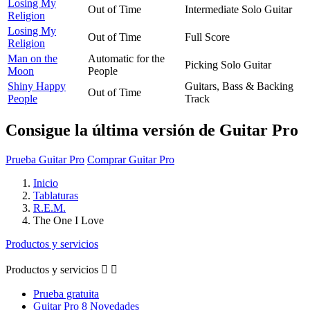
Losing My
Out of Time
Intermediate Solo Guitar
Religion
Losing My
Out of Time
Full Score
Religion
Man on the
Automatic for the
Picking Solo Guitar
Moon
People
Shiny Happy
Guitars, Bass & Backing
Out of Time
People
Track
Consigue la última versión de Guitar Pro
Prueba Guitar Pro
Comprar Guitar Pro
Inicio
Tablaturas
R.E.M.
The One I Love
Productos y servicios
Productos y servicios


Prueba gratuita
Guitar Pro 8 Novedades