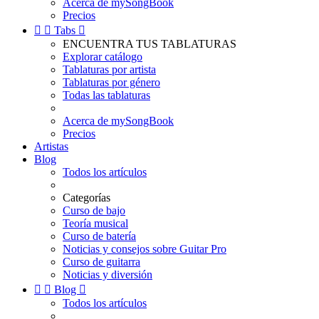
Acerca de mySongBook
Precios


Tabs

ENCUENTRA TUS TABLATURAS
Explorar catálogo
Tablaturas por artista
Tablaturas por género
Todas las tablaturas
Acerca de mySongBook
Precios
Artistas
Blog
Todos los artículos
Categorías
Curso de bajo
Teoría musical
Curso de batería
Noticias y consejos sobre Guitar Pro
Curso de guitarra
Noticias y diversión


Blog

Todos los artículos