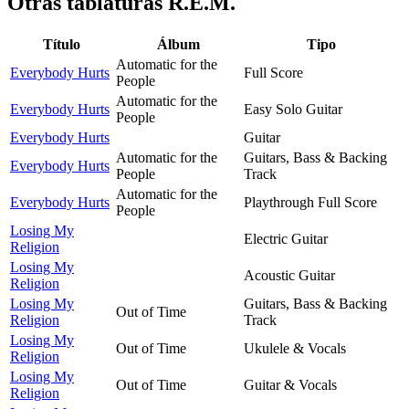
Otras tablaturas
R.E.M.
Título
Álbum
Tipo
Automatic for the
Everybody Hurts
Full Score
People
Automatic for the
Everybody Hurts
Easy Solo Guitar
People
Everybody Hurts
Guitar
Automatic for the
Guitars, Bass & Backing
Everybody Hurts
People
Track
Automatic for the
Everybody Hurts
Playthrough Full Score
People
Losing My
Electric Guitar
Religion
Losing My
Acoustic Guitar
Religion
Losing My
Guitars, Bass & Backing
Out of Time
Religion
Track
Losing My
Out of Time
Ukulele & Vocals
Religion
Losing My
Out of Time
Guitar & Vocals
Religion