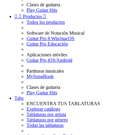
Clases de guitarra
Play Guitar Hits


Productos

Todos los productos
Software de Notación Musical
Guitar Pro 8 Win/macOS
Guitar Pro Educación
Aplicaciones móviles
Guitar Pro iOS/Android
Partituras musicales
MySongBook
Clases de guitarra
Play Guitar Hits
Tabs
ENCUENTRA TUS TABLATURAS
Explorar catálogo
Tablaturas por artista
Tablaturas por género
Todas las tablaturas