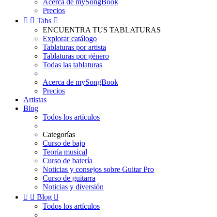
Acerca de mySongBook
Precios


Tabs

ENCUENTRA TUS TABLATURAS
Explorar catálogo
Tablaturas por artista
Tablaturas por género
Todas las tablaturas
Acerca de mySongBook
Precios
Artistas
Blog
Todos los artículos
Categorías
Curso de bajo
Teoría musical
Curso de batería
Noticias y consejos sobre Guitar Pro
Curso de guitarra
Noticias y diversión


Blog

Todos los artículos