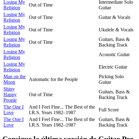
Losing My
Intermediate Solo
Out of Time
Religion
Guitar
Losing My
Out of Time
Guitar & Vocals
Religion
Losing My
Out of Time
Ukulele & Vocals
Religion
Losing My
Guitars, Bass &
Out of Time
Religion
Backing Track
Losing My
Acoustic Guitar
Religion
Losing My
Electric Guitar
Religion
Man on the
Picking Solo
Automatic for the People
Moon
Guitar
Shiny
Guitars, Bass &
Happy
Out of Time
Backing Track
People
The One I
And I Feel Fine... The Best of the
Full Score
Love
I.R.S. Years 1982–1987
The One I
And I Feel Fine... The Best of the
Guitars, Bass &
Love
I.R.S. Years 1982–1987
Backing Track
Consigue la última versión de Guitar Pro