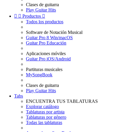
Clases de guitarra
Play Guitar Hits


Productos

Todos los productos
Software de Notación Musical
Guitar Pro 8 Win/macOS
Guitar Pro Educación
Aplicaciones móviles
Guitar Pro iOS/Android
Partituras musicales
MySongBook
Clases de guitarra
Play Guitar Hits
Tabs
ENCUENTRA TUS TABLATURAS
Explorar catálogo
Tablaturas por artista
Tablaturas por género
Todas las tablaturas