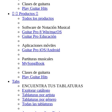
Clases de guitarra
Play Guitar Hits


Productos

Todos los productos
Software de Notación Musical
Guitar Pro 8 Win/macOS
Guitar Pro Educación
Aplicaciones móviles
Guitar Pro iOS/Android
Partituras musicales
MySongBook
Clases de guitarra
Play Guitar Hits
Tabs
ENCUENTRA TUS TABLATURAS
Explorar catálogo
Tablaturas por artista
Tablaturas por género
Todas las tablaturas