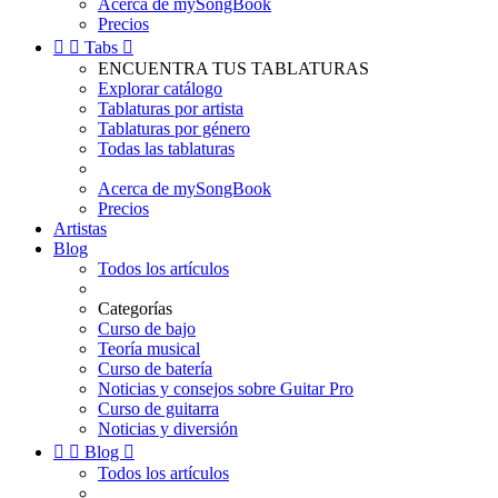
Acerca de mySongBook
Precios


Tabs

ENCUENTRA TUS TABLATURAS
Explorar catálogo
Tablaturas por artista
Tablaturas por género
Todas las tablaturas
Acerca de mySongBook
Precios
Artistas
Blog
Todos los artículos
Categorías
Curso de bajo
Teoría musical
Curso de batería
Noticias y consejos sobre Guitar Pro
Curso de guitarra
Noticias y diversión


Blog

Todos los artículos