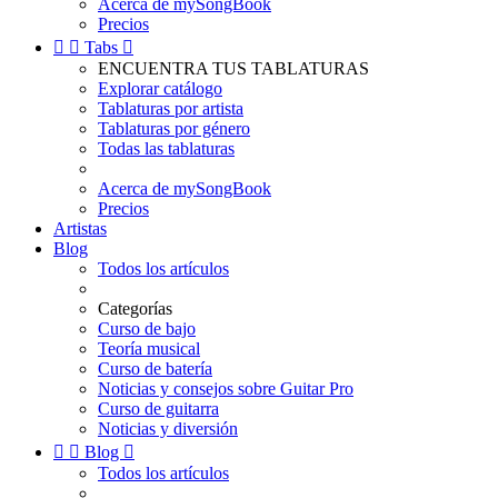
Acerca de mySongBook
Precios


Tabs

ENCUENTRA TUS TABLATURAS
Explorar catálogo
Tablaturas por artista
Tablaturas por género
Todas las tablaturas
Acerca de mySongBook
Precios
Artistas
Blog
Todos los artículos
Categorías
Curso de bajo
Teoría musical
Curso de batería
Noticias y consejos sobre Guitar Pro
Curso de guitarra
Noticias y diversión


Blog

Todos los artículos