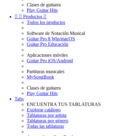
Clases de guitarra
Play Guitar Hits


Productos

Todos los productos
Software de Notación Musical
Guitar Pro 8 Win/macOS
Guitar Pro Educación
Aplicaciones móviles
Guitar Pro iOS/Android
Partituras musicales
MySongBook
Clases de guitarra
Play Guitar Hits
Tabs
ENCUENTRA TUS TABLATURAS
Explorar catálogo
Tablaturas por artista
Tablaturas por género
Todas las tablaturas