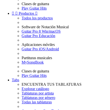
Clases de guitarra
Play Guitar Hits


Productos

Todos los productos
Software de Notación Musical
Guitar Pro 8 Win/macOS
Guitar Pro Educación
Aplicaciones móviles
Guitar Pro iOS/Android
Partituras musicales
MySongBook
Clases de guitarra
Play Guitar Hits
Tabs
ENCUENTRA TUS TABLATURAS
Explorar catálogo
Tablaturas por artista
Tablaturas por género
Todas las tablaturas