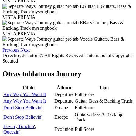
VISTA PREVIA
VISTA PREVIA
VISTA PREVIA
Previous
Next
Derechos de autor: © All Rights Reserved - International Copyright
Secured
Otras tablaturas
Journey
Título
Álbum
Tipo
Any Way You Want It
Departure
Full Score
Any Way You Want It
Departure
Guitar, Bass & Backing Track
Don't Stop Believin'
Escape
Full Score
Guitars, Bass & Backing
Don't Stop Believin'
Escape
Track
Lovin', Touchin',
Evolution
Full Score
Queezin'