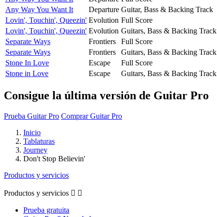
Any Way You Want It
Departure
Guitar, Bass & Backing Track
Lovin', Touchin', Queezin'
Evolution
Full Score
Lovin', Touchin', Queezin'
Evolution
Guitars, Bass & Backing Track
Separate Ways
Frontiers
Full Score
Separate Ways
Frontiers
Guitars, Bass & Backing Track
Stone In Love
Escape
Full Score
Stone in Love
Escape
Guitars, Bass & Backing Track
Consigue la última versión de Guitar Pro
Prueba Guitar Pro
Comprar Guitar Pro
Inicio
Tablaturas
Journey
Don't Stop Believin'
Productos y servicios
Productos y servicios


Prueba gratuita