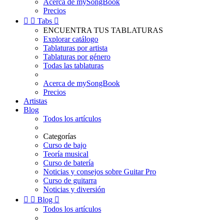
Acerca de mySongBook
Precios


Tabs

ENCUENTRA TUS TABLATURAS
Explorar catálogo
Tablaturas por artista
Tablaturas por género
Todas las tablaturas
Acerca de mySongBook
Precios
Artistas
Blog
Todos los artículos
Categorías
Curso de bajo
Teoría musical
Curso de batería
Noticias y consejos sobre Guitar Pro
Curso de guitarra
Noticias y diversión


Blog

Todos los artículos