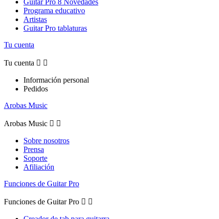
Guitar Pro 8 Novedades
Programa educativo
Artistas
Guitar Pro tablaturas
Tu cuenta
Tu cuenta


Información personal
Pedidos
Arobas Music
Arobas Music


Sobre nosotros
Prensa
Soporte
Afiliación
Funciones de Guitar Pro
Funciones de Guitar Pro


Creador de tab para guitarra