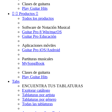
Clases de guitarra
Play Guitar Hits


Productos

Todos los productos
Software de Notación Musical
Guitar Pro 8 Win/macOS
Guitar Pro Educación
Aplicaciones móviles
Guitar Pro iOS/Android
Partituras musicales
MySongBook
Clases de guitarra
Play Guitar Hits
Tabs
ENCUENTRA TUS TABLATURAS
Explorar catálogo
Tablaturas por artista
Tablaturas por género
Todas las tablaturas