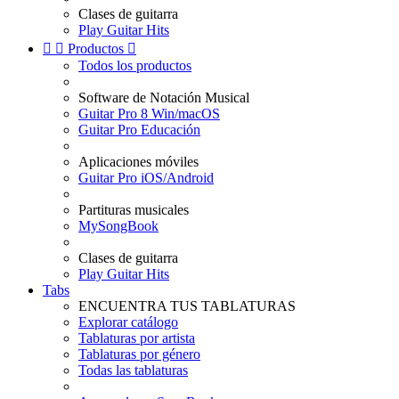
Clases de guitarra
Play Guitar Hits


Productos

Todos los productos
Software de Notación Musical
Guitar Pro 8 Win/macOS
Guitar Pro Educación
Aplicaciones móviles
Guitar Pro iOS/Android
Partituras musicales
MySongBook
Clases de guitarra
Play Guitar Hits
Tabs
ENCUENTRA TUS TABLATURAS
Explorar catálogo
Tablaturas por artista
Tablaturas por género
Todas las tablaturas