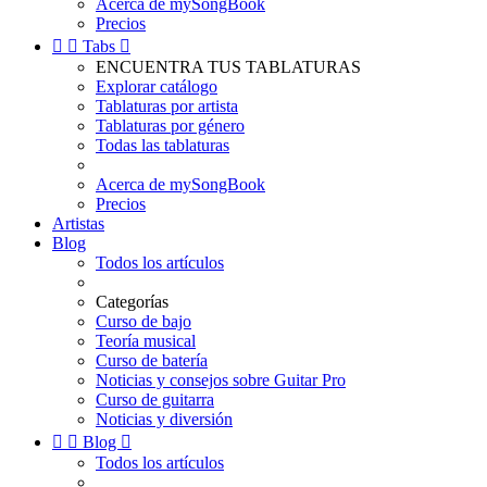
Acerca de mySongBook
Precios


Tabs

ENCUENTRA TUS TABLATURAS
Explorar catálogo
Tablaturas por artista
Tablaturas por género
Todas las tablaturas
Acerca de mySongBook
Precios
Artistas
Blog
Todos los artículos
Categorías
Curso de bajo
Teoría musical
Curso de batería
Noticias y consejos sobre Guitar Pro
Curso de guitarra
Noticias y diversión


Blog

Todos los artículos