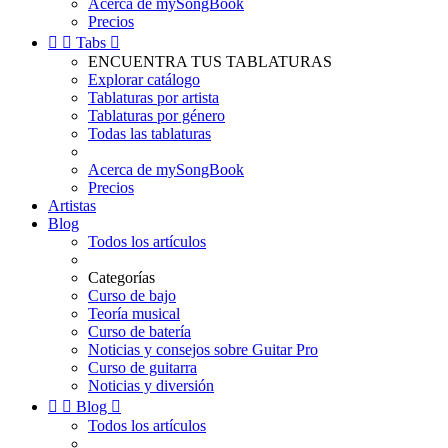
Acerca de mySongBook
Precios


Tabs

ENCUENTRA TUS TABLATURAS
Explorar catálogo
Tablaturas por artista
Tablaturas por género
Todas las tablaturas
Acerca de mySongBook
Precios
Artistas
Blog
Todos los artículos
Categorías
Curso de bajo
Teoría musical
Curso de batería
Noticias y consejos sobre Guitar Pro
Curso de guitarra
Noticias y diversión


Blog

Todos los artículos