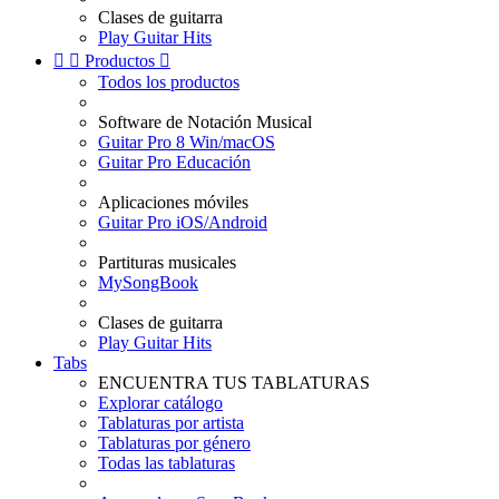
Clases de guitarra
Play Guitar Hits


Productos

Todos los productos
Software de Notación Musical
Guitar Pro 8 Win/macOS
Guitar Pro Educación
Aplicaciones móviles
Guitar Pro iOS/Android
Partituras musicales
MySongBook
Clases de guitarra
Play Guitar Hits
Tabs
ENCUENTRA TUS TABLATURAS
Explorar catálogo
Tablaturas por artista
Tablaturas por género
Todas las tablaturas