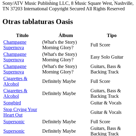
Sony/ATV Music Publishing LLC, 8 Music Square West, Nashville,
TN 37203 International Copyright Secured All Rights Reserved
Otras tablaturas
Oasis
Título
Álbum
Tipo
Champagne
(What's the Story)
Full Score
Supernova
Morning Glory?
Champagne
(What's the Story)
Easy Solo Guitar
Supernova
Morning Glory?
Champagne
(What's the Story)
Guitars, Bass &
Supernova
Morning Glory?
Backing Track
Cigarettes &
Definitely Maybe
Full Score
Alcohol
Cigarettes &
Guitars, Bass &
Definitely Maybe
Alcohol
Backing Track
Songbird
Guitar & Vocals
Stop Crying Your
Guitar & Vocals
Heart Out
Supersonic
Definitely Maybe
Full Score
Guitars, Bass &
Supersonic
Definitely Maybe
Backing Track