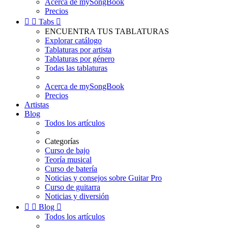
Acerca de mySongBook
Precios


Tabs

ENCUENTRA TUS TABLATURAS
Explorar catálogo
Tablaturas por artista
Tablaturas por género
Todas las tablaturas
Acerca de mySongBook
Precios
Artistas
Blog
Todos los artículos
Categorías
Curso de bajo
Teoría musical
Curso de batería
Noticias y consejos sobre Guitar Pro
Curso de guitarra
Noticias y diversión


Blog

Todos los artículos