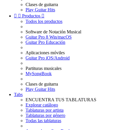
Clases de guitarra
Play Guitar Hits


Productos

Todos los productos
Software de Notación Musical
Guitar Pro 8 Win/macOS
Guitar Pro Educación
Aplicaciones móviles
Guitar Pro iOS/Android
Partituras musicales
MySongBook
Clases de guitarra
Play Guitar Hits
Tabs
ENCUENTRA TUS TABLATURAS
Explorar catálogo
Tablaturas por artista
Tablaturas por género
Todas las tablaturas