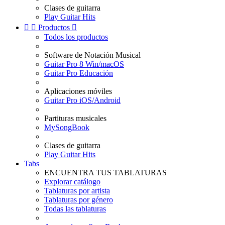
Clases de guitarra
Play Guitar Hits


Productos

Todos los productos
Software de Notación Musical
Guitar Pro 8 Win/macOS
Guitar Pro Educación
Aplicaciones móviles
Guitar Pro iOS/Android
Partituras musicales
MySongBook
Clases de guitarra
Play Guitar Hits
Tabs
ENCUENTRA TUS TABLATURAS
Explorar catálogo
Tablaturas por artista
Tablaturas por género
Todas las tablaturas