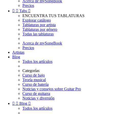
Acerca de mySongBook
Precios


Tabs

ENCUENTRA TUS TABLATURAS
Explorar catálogo
Tablaturas por artista
Tablaturas por género
Todas las tablaturas
Acerca de mySongBook
Precios
Artistas
Blog
Todos los artículos
Categorías
Curso de bajo
Teoría musical
Curso de batería
Noticias y consejos sobre Guitar Pro
Curso de guitarra
Noticias y diversión


Blog

Todos los artículos