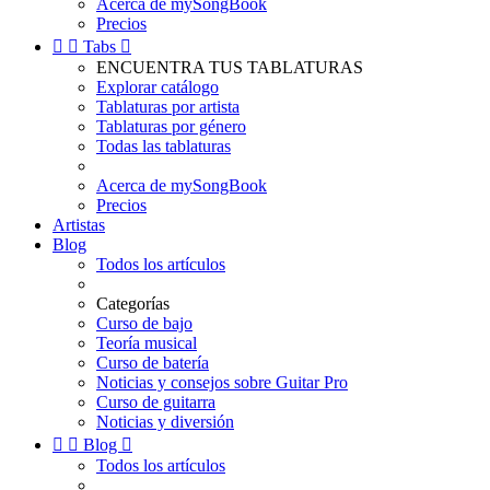
Acerca de mySongBook
Precios


Tabs

ENCUENTRA TUS TABLATURAS
Explorar catálogo
Tablaturas por artista
Tablaturas por género
Todas las tablaturas
Acerca de mySongBook
Precios
Artistas
Blog
Todos los artículos
Categorías
Curso de bajo
Teoría musical
Curso de batería
Noticias y consejos sobre Guitar Pro
Curso de guitarra
Noticias y diversión


Blog

Todos los artículos