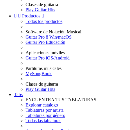
Clases de guitarra
Play Guitar Hits


Productos

Todos los productos
Software de Notación Musical
Guitar Pro 8 Win/macOS
Guitar Pro Educación
Aplicaciones móviles
Guitar Pro iOS/Android
Partituras musicales
MySongBook
Clases de guitarra
Play Guitar Hits
Tabs
ENCUENTRA TUS TABLATURAS
Explorar catálogo
Tablaturas por artista
Tablaturas por género
Todas las tablaturas