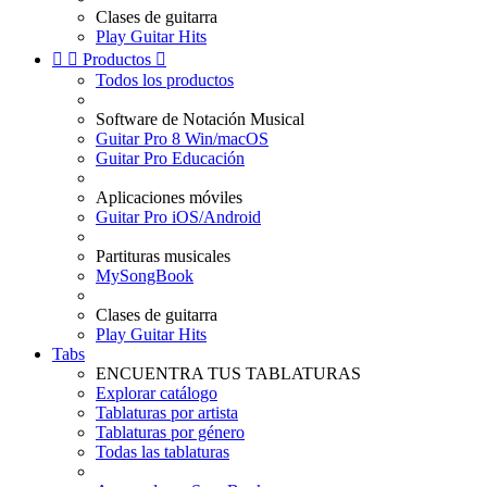
Clases de guitarra
Play Guitar Hits


Productos

Todos los productos
Software de Notación Musical
Guitar Pro 8 Win/macOS
Guitar Pro Educación
Aplicaciones móviles
Guitar Pro iOS/Android
Partituras musicales
MySongBook
Clases de guitarra
Play Guitar Hits
Tabs
ENCUENTRA TUS TABLATURAS
Explorar catálogo
Tablaturas por artista
Tablaturas por género
Todas las tablaturas