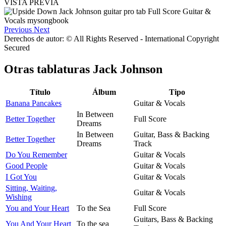
VISTA PREVIA
Previous
Next
Derechos de autor: © All Rights Reserved - International Copyright
Secured
Otras tablaturas
Jack Johnson
Título
Álbum
Tipo
Banana Pancakes
Guitar & Vocals
In Between
Better Together
Full Score
Dreams
In Between
Guitar, Bass & Backing
Better Together
Dreams
Track
Do You Remember
Guitar & Vocals
Good People
Guitar & Vocals
I Got You
Guitar & Vocals
Sitting, Waiting,
Guitar & Vocals
Wishing
You and Your Heart
To the Sea
Full Score
Guitars, Bass & Backing
You And Your Heart
To the sea