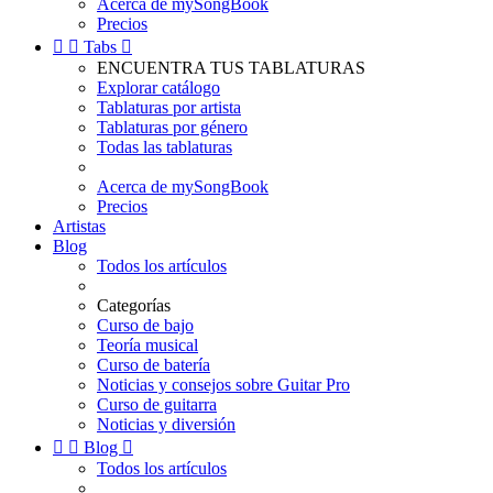
Acerca de mySongBook
Precios


Tabs

ENCUENTRA TUS TABLATURAS
Explorar catálogo
Tablaturas por artista
Tablaturas por género
Todas las tablaturas
Acerca de mySongBook
Precios
Artistas
Blog
Todos los artículos
Categorías
Curso de bajo
Teoría musical
Curso de batería
Noticias y consejos sobre Guitar Pro
Curso de guitarra
Noticias y diversión


Blog

Todos los artículos