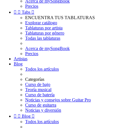
Acerca de mySongBook
Precios


Tabs

ENCUENTRA TUS TABLATURAS
Explorar catálogo
Tablaturas por artista
Tablaturas por género
Todas las tablaturas
Acerca de mySongBook
Precios
Artistas
Blog
Todos los artículos
Categorías
Curso de bajo
Teoría musical
Curso de batería
Noticias y consejos sobre Guitar Pro
Curso de guitarra
Noticias y diversión


Blog

Todos los artículos