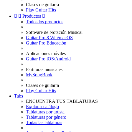
Clases de guitarra
Play Guitar Hits


Productos

Todos los productos
Software de Notación Musical
Guitar Pro 8 Win/macOS
Guitar Pro Educación
Aplicaciones móviles
Guitar Pro iOS/Android
Partituras musicales
MySongBook
Clases de guitarra
Play Guitar Hits
Tabs
ENCUENTRA TUS TABLATURAS
Explorar catálogo
Tablaturas por artista
Tablaturas por género
Todas las tablaturas