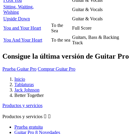
I Got You
Guitar & Vocals
Sitting, Waiting,
Guitar & Vocals
Wishing
Upside Down
Guitar & Vocals
To the
You and Your Heart
Full Score
Sea
Guitars, Bass & Backing
You And Your Heart
To the sea
Track
Consigue la última versión de Guitar Pro
Prueba Guitar Pro
Comprar Guitar Pro
Inicio
Tablaturas
Jack Johnson
Better Together
Productos y servicios
Productos y servicios


Prueba gratuita
Guitar Pro 8 Novedades