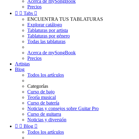
Acerca de mySongBook
Precios


Tabs

ENCUENTRA TUS TABLATURAS
Explorar catálogo
Tablaturas por artista
Tablaturas por género
Todas las tablaturas
Acerca de mySongBook
Precios
Artistas
Blog
Todos los artículos
Categorías
Curso de bajo
Teoría musical
Curso de batería
Noticias y consejos sobre Guitar Pro
Curso de guitarra
Noticias y diversión


Blog

Todos los artículos