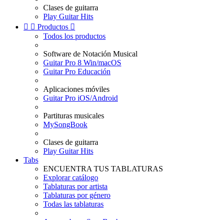
Clases de guitarra
Play Guitar Hits


Productos

Todos los productos
Software de Notación Musical
Guitar Pro 8 Win/macOS
Guitar Pro Educación
Aplicaciones móviles
Guitar Pro iOS/Android
Partituras musicales
MySongBook
Clases de guitarra
Play Guitar Hits
Tabs
ENCUENTRA TUS TABLATURAS
Explorar catálogo
Tablaturas por artista
Tablaturas por género
Todas las tablaturas