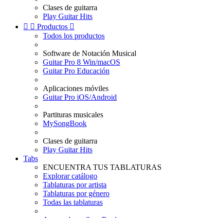
Clases de guitarra
Play Guitar Hits


Productos

Todos los productos
Software de Notación Musical
Guitar Pro 8 Win/macOS
Guitar Pro Educación
Aplicaciones móviles
Guitar Pro iOS/Android
Partituras musicales
MySongBook
Clases de guitarra
Play Guitar Hits
Tabs
ENCUENTRA TUS TABLATURAS
Explorar catálogo
Tablaturas por artista
Tablaturas por género
Todas las tablaturas