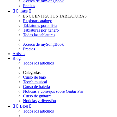
Acerca de mySongBook
Precios


Tabs

ENCUENTRA TUS TABLATURAS
Explorar catálogo
Tablaturas por artista
Tablaturas por género
Todas las tablaturas
Acerca de mySongBook
Precios
Artistas
Blog
Todos los artículos
Categorías
Curso de bajo
Teoría musical
Curso de batería
Noticias y consejos sobre Guitar Pro
Curso de guitarra
Noticias y diversión


Blog

Todos los artículos