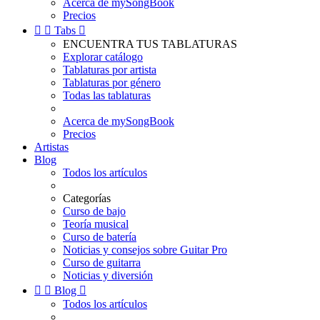
Acerca de mySongBook
Precios


Tabs

ENCUENTRA TUS TABLATURAS
Explorar catálogo
Tablaturas por artista
Tablaturas por género
Todas las tablaturas
Acerca de mySongBook
Precios
Artistas
Blog
Todos los artículos
Categorías
Curso de bajo
Teoría musical
Curso de batería
Noticias y consejos sobre Guitar Pro
Curso de guitarra
Noticias y diversión


Blog

Todos los artículos