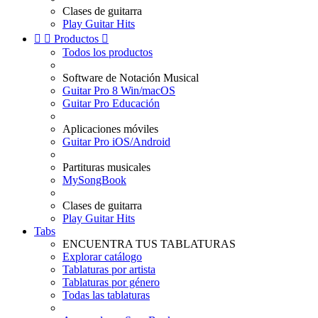
Clases de guitarra
Play Guitar Hits


Productos

Todos los productos
Software de Notación Musical
Guitar Pro 8 Win/macOS
Guitar Pro Educación
Aplicaciones móviles
Guitar Pro iOS/Android
Partituras musicales
MySongBook
Clases de guitarra
Play Guitar Hits
Tabs
ENCUENTRA TUS TABLATURAS
Explorar catálogo
Tablaturas por artista
Tablaturas por género
Todas las tablaturas