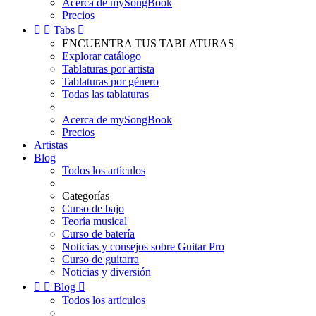
Acerca de mySongBook
Precios


Tabs

ENCUENTRA TUS TABLATURAS
Explorar catálogo
Tablaturas por artista
Tablaturas por género
Todas las tablaturas
Acerca de mySongBook
Precios
Artistas
Blog
Todos los artículos
Categorías
Curso de bajo
Teoría musical
Curso de batería
Noticias y consejos sobre Guitar Pro
Curso de guitarra
Noticias y diversión


Blog

Todos los artículos