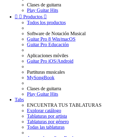
Clases de guitarra
Play Guitar Hits


Productos

Todos los productos
Software de Notación Musical
Guitar Pro 8 Win/macOS
Guitar Pro Educación
Aplicaciones móviles
Guitar Pro iOS/Android
Partituras musicales
MySongBook
Clases de guitarra
Play Guitar Hits
Tabs
ENCUENTRA TUS TABLATURAS
Explorar catálogo
Tablaturas por artista
Tablaturas por género
Todas las tablaturas