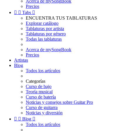
Acerca de mySongBook
Precios


Tabs

ENCUENTRA TUS TABLATURAS
Explorar catálogo
Tablaturas por artista
Tablaturas por género
Todas las tablaturas
Acerca de mySongBook
Precios
Artistas
Blog
Todos los artículos
Categorías
Curso de bajo
Teoría musical
Curso de batería
Noticias y consejos sobre Guitar Pro
Curso de guitarra
Noticias y diversión


Blog

Todos los artículos