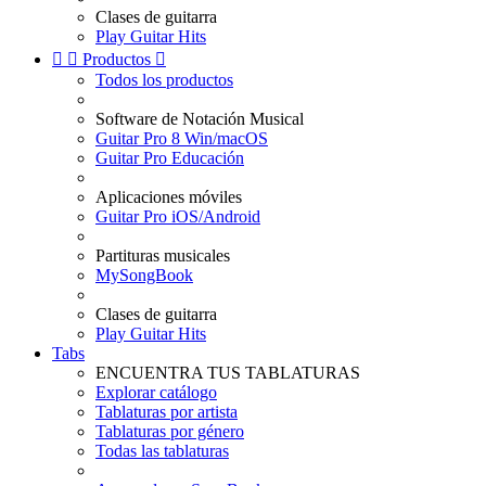
Clases de guitarra
Play Guitar Hits


Productos

Todos los productos
Software de Notación Musical
Guitar Pro 8 Win/macOS
Guitar Pro Educación
Aplicaciones móviles
Guitar Pro iOS/Android
Partituras musicales
MySongBook
Clases de guitarra
Play Guitar Hits
Tabs
ENCUENTRA TUS TABLATURAS
Explorar catálogo
Tablaturas por artista
Tablaturas por género
Todas las tablaturas