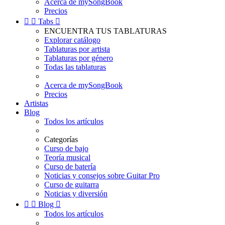
Acerca de mySongBook
Precios


Tabs

ENCUENTRA TUS TABLATURAS
Explorar catálogo
Tablaturas por artista
Tablaturas por género
Todas las tablaturas
Acerca de mySongBook
Precios
Artistas
Blog
Todos los artículos
Categorías
Curso de bajo
Teoría musical
Curso de batería
Noticias y consejos sobre Guitar Pro
Curso de guitarra
Noticias y diversión


Blog

Todos los artículos