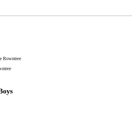
e Rowntree
wntree
Boys