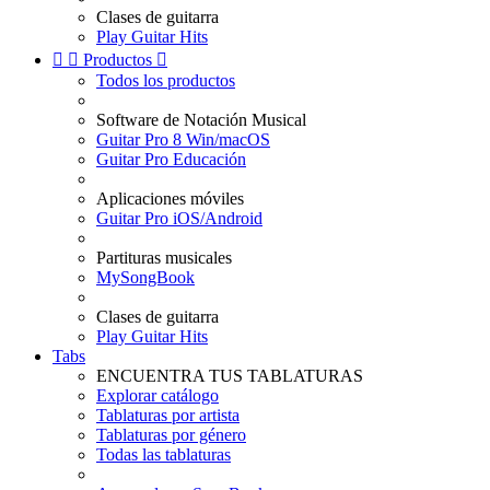
Clases de guitarra
Play Guitar Hits


Productos

Todos los productos
Software de Notación Musical
Guitar Pro 8 Win/macOS
Guitar Pro Educación
Aplicaciones móviles
Guitar Pro iOS/Android
Partituras musicales
MySongBook
Clases de guitarra
Play Guitar Hits
Tabs
ENCUENTRA TUS TABLATURAS
Explorar catálogo
Tablaturas por artista
Tablaturas por género
Todas las tablaturas