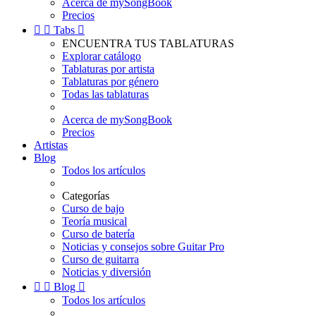
Acerca de mySongBook
Precios


Tabs

ENCUENTRA TUS TABLATURAS
Explorar catálogo
Tablaturas por artista
Tablaturas por género
Todas las tablaturas
Acerca de mySongBook
Precios
Artistas
Blog
Todos los artículos
Categorías
Curso de bajo
Teoría musical
Curso de batería
Noticias y consejos sobre Guitar Pro
Curso de guitarra
Noticias y diversión


Blog

Todos los artículos