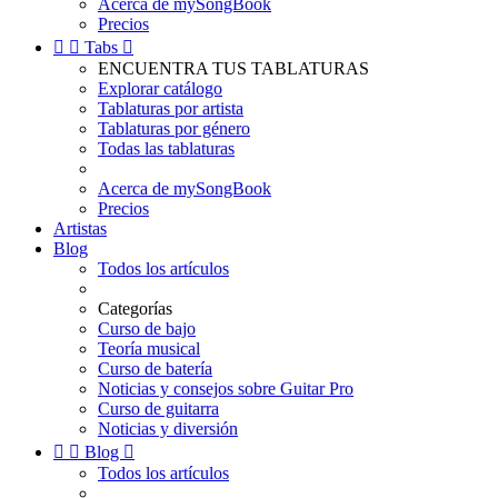
Acerca de mySongBook
Precios


Tabs

ENCUENTRA TUS TABLATURAS
Explorar catálogo
Tablaturas por artista
Tablaturas por género
Todas las tablaturas
Acerca de mySongBook
Precios
Artistas
Blog
Todos los artículos
Categorías
Curso de bajo
Teoría musical
Curso de batería
Noticias y consejos sobre Guitar Pro
Curso de guitarra
Noticias y diversión


Blog

Todos los artículos