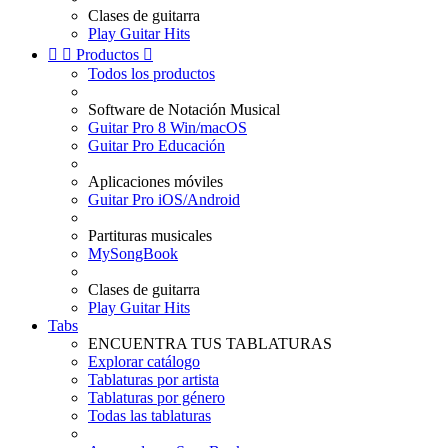
Clases de guitarra
Play Guitar Hits


Productos

Todos los productos
Software de Notación Musical
Guitar Pro 8 Win/macOS
Guitar Pro Educación
Aplicaciones móviles
Guitar Pro iOS/Android
Partituras musicales
MySongBook
Clases de guitarra
Play Guitar Hits
Tabs
ENCUENTRA TUS TABLATURAS
Explorar catálogo
Tablaturas por artista
Tablaturas por género
Todas las tablaturas