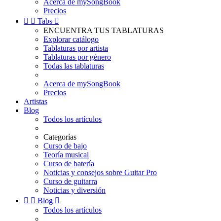
Acerca de mySongBook
Precios


Tabs

ENCUENTRA TUS TABLATURAS
Explorar catálogo
Tablaturas por artista
Tablaturas por género
Todas las tablaturas
Acerca de mySongBook
Precios
Artistas
Blog
Todos los artículos
Categorías
Curso de bajo
Teoría musical
Curso de batería
Noticias y consejos sobre Guitar Pro
Curso de guitarra
Noticias y diversión


Blog

Todos los artículos