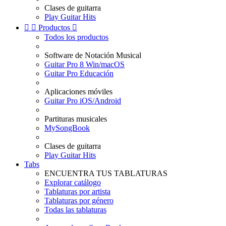
Clases de guitarra
Play Guitar Hits


Productos

Todos los productos
Software de Notación Musical
Guitar Pro 8 Win/macOS
Guitar Pro Educación
Aplicaciones móviles
Guitar Pro iOS/Android
Partituras musicales
MySongBook
Clases de guitarra
Play Guitar Hits
Tabs
ENCUENTRA TUS TABLATURAS
Explorar catálogo
Tablaturas por artista
Tablaturas por género
Todas las tablaturas