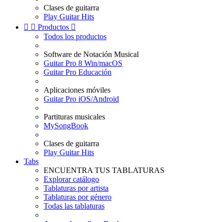
Clases de guitarra
Play Guitar Hits


Productos

Todos los productos
Software de Notación Musical
Guitar Pro 8 Win/macOS
Guitar Pro Educación
Aplicaciones móviles
Guitar Pro iOS/Android
Partituras musicales
MySongBook
Clases de guitarra
Play Guitar Hits
Tabs
ENCUENTRA TUS TABLATURAS
Explorar catálogo
Tablaturas por artista
Tablaturas por género
Todas las tablaturas