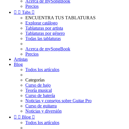
Acerca de mySongBook
Precios


Tabs

ENCUENTRA TUS TABLATURAS
Explorar catálogo
Tablaturas por artista
Tablaturas por género
Todas las tablaturas
Acerca de mySongBook
Precios
Artistas
Blog
Todos los artículos
Categorías
Curso de bajo
Teoría musical
Curso de batería
Noticias y consejos sobre Guitar Pro
Curso de guitarra
Noticias y diversión


Blog

Todos los artículos