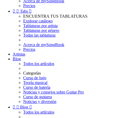
Acerca de mySongBook
Precios


Tabs

ENCUENTRA TUS TABLATURAS
Explorar catálogo
Tablaturas por artista
Tablaturas por género
Todas las tablaturas
Acerca de mySongBook
Precios
Artistas
Blog
Todos los artículos
Categorías
Curso de bajo
Teoría musical
Curso de batería
Noticias y consejos sobre Guitar Pro
Curso de guitarra
Noticias y diversión


Blog

Todos los artículos