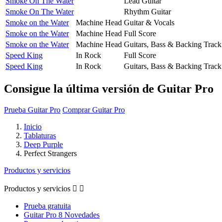
Smoke On The Water
Lead Guitar
Smoke On The Water
Rhythm Guitar
Smoke on the Water
Machine Head
Guitar & Vocals
Smoke on the Water
Machine Head
Full Score
Smoke on the Water
Machine Head
Guitars, Bass & Backing Track
Speed King
In Rock
Full Score
Speed King
In Rock
Guitars, Bass & Backing Track
Consigue la última versión de Guitar Pro
Prueba Guitar Pro
Comprar Guitar Pro
Inicio
Tablaturas
Deep Purple
Perfect Strangers
Productos y servicios
Productos y servicios


Prueba gratuita
Guitar Pro 8 Novedades