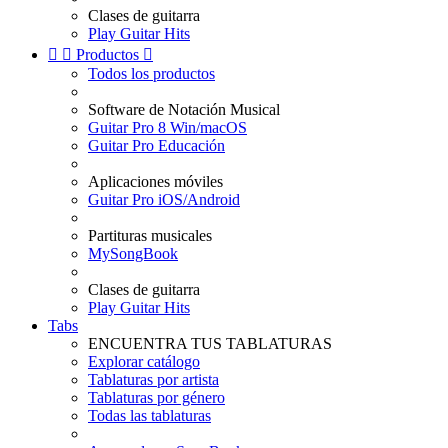
Clases de guitarra
Play Guitar Hits


Productos

Todos los productos
Software de Notación Musical
Guitar Pro 8 Win/macOS
Guitar Pro Educación
Aplicaciones móviles
Guitar Pro iOS/Android
Partituras musicales
MySongBook
Clases de guitarra
Play Guitar Hits
Tabs
ENCUENTRA TUS TABLATURAS
Explorar catálogo
Tablaturas por artista
Tablaturas por género
Todas las tablaturas