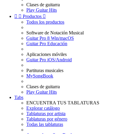
Clases de guitarra
Play Guitar Hits


Productos

Todos los productos
Software de Notación Musical
Guitar Pro 8 Win/macOS
Guitar Pro Educación
Aplicaciones móviles
Guitar Pro iOS/Android
Partituras musicales
MySongBook
Clases de guitarra
Play Guitar Hits
Tabs
ENCUENTRA TUS TABLATURAS
Explorar catálogo
Tablaturas por artista
Tablaturas por género
Todas las tablaturas