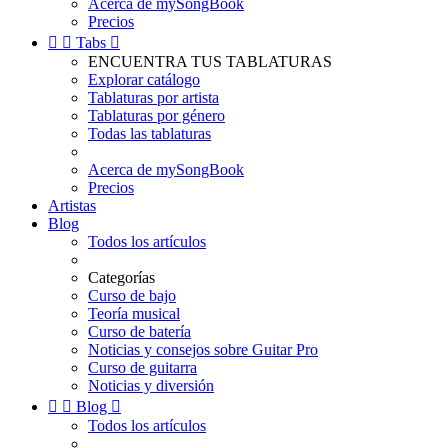
Acerca de mySongBook
Precios


Tabs

ENCUENTRA TUS TABLATURAS
Explorar catálogo
Tablaturas por artista
Tablaturas por género
Todas las tablaturas
Acerca de mySongBook
Precios
Artistas
Blog
Todos los artículos
Categorías
Curso de bajo
Teoría musical
Curso de batería
Noticias y consejos sobre Guitar Pro
Curso de guitarra
Noticias y diversión


Blog

Todos los artículos