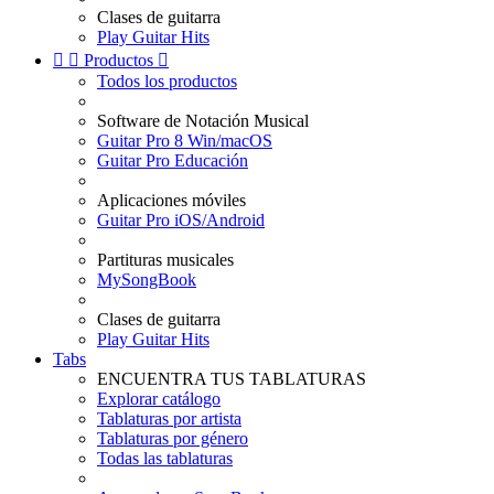
Clases de guitarra
Play Guitar Hits


Productos

Todos los productos
Software de Notación Musical
Guitar Pro 8 Win/macOS
Guitar Pro Educación
Aplicaciones móviles
Guitar Pro iOS/Android
Partituras musicales
MySongBook
Clases de guitarra
Play Guitar Hits
Tabs
ENCUENTRA TUS TABLATURAS
Explorar catálogo
Tablaturas por artista
Tablaturas por género
Todas las tablaturas