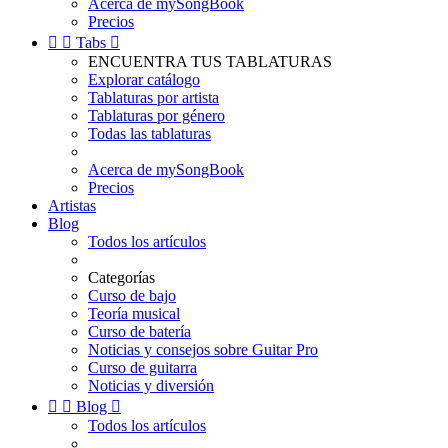
Acerca de mySongBook
Precios


Tabs

ENCUENTRA TUS TABLATURAS
Explorar catálogo
Tablaturas por artista
Tablaturas por género
Todas las tablaturas
Acerca de mySongBook
Precios
Artistas
Blog
Todos los artículos
Categorías
Curso de bajo
Teoría musical
Curso de batería
Noticias y consejos sobre Guitar Pro
Curso de guitarra
Noticias y diversión


Blog

Todos los artículos