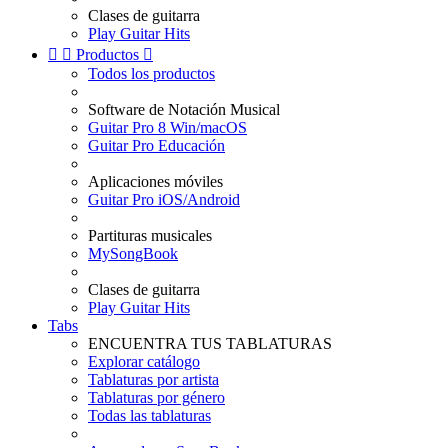
Clases de guitarra
Play Guitar Hits


Productos

Todos los productos
Software de Notación Musical
Guitar Pro 8 Win/macOS
Guitar Pro Educación
Aplicaciones móviles
Guitar Pro iOS/Android
Partituras musicales
MySongBook
Clases de guitarra
Play Guitar Hits
Tabs
ENCUENTRA TUS TABLATURAS
Explorar catálogo
Tablaturas por artista
Tablaturas por género
Todas las tablaturas