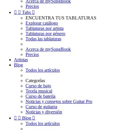
Acerca de mySongBook
Precios


Tabs

ENCUENTRA TUS TABLATURAS
Explorar catálogo
Tablaturas por artista
Tablaturas por género
Todas las tablaturas
Acerca de mySongBook
Precios
Artistas
Blog
Todos los artículos
Categorías
Curso de bajo
Teoría musical
Curso de batería
Noticias y consejos sobre Guitar Pro
Curso de guitarra
Noticias y diversión


Blog

Todos los artículos