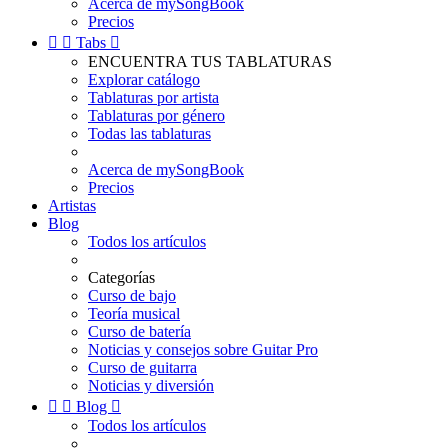
Acerca de mySongBook
Precios


Tabs

ENCUENTRA TUS TABLATURAS
Explorar catálogo
Tablaturas por artista
Tablaturas por género
Todas las tablaturas
Acerca de mySongBook
Precios
Artistas
Blog
Todos los artículos
Categorías
Curso de bajo
Teoría musical
Curso de batería
Noticias y consejos sobre Guitar Pro
Curso de guitarra
Noticias y diversión


Blog

Todos los artículos