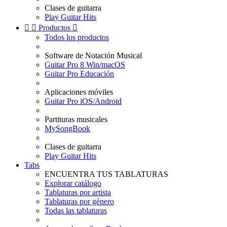
Clases de guitarra
Play Guitar Hits


Productos

Todos los productos
Software de Notación Musical
Guitar Pro 8 Win/macOS
Guitar Pro Educación
Aplicaciones móviles
Guitar Pro iOS/Android
Partituras musicales
MySongBook
Clases de guitarra
Play Guitar Hits
Tabs
ENCUENTRA TUS TABLATURAS
Explorar catálogo
Tablaturas por artista
Tablaturas por género
Todas las tablaturas