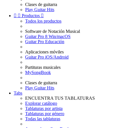
Clases de guitarra
Play Guitar Hits


Productos

Todos los productos
Software de Notación Musical
Guitar Pro 8 Win/macOS
Guitar Pro Educación
Aplicaciones móviles
Guitar Pro iOS/Android
Partituras musicales
MySongBook
Clases de guitarra
Play Guitar Hits
Tabs
ENCUENTRA TUS TABLATURAS
Explorar catálogo
Tablaturas por artista
Tablaturas por género
Todas las tablaturas