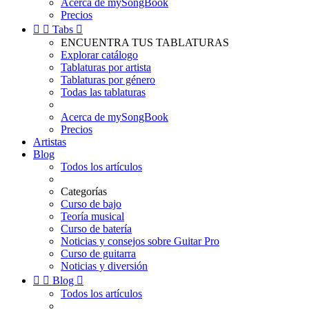
Acerca de mySongBook
Precios


Tabs

ENCUENTRA TUS TABLATURAS
Explorar catálogo
Tablaturas por artista
Tablaturas por género
Todas las tablaturas
Acerca de mySongBook
Precios
Artistas
Blog
Todos los artículos
Categorías
Curso de bajo
Teoría musical
Curso de batería
Noticias y consejos sobre Guitar Pro
Curso de guitarra
Noticias y diversión


Blog

Todos los artículos