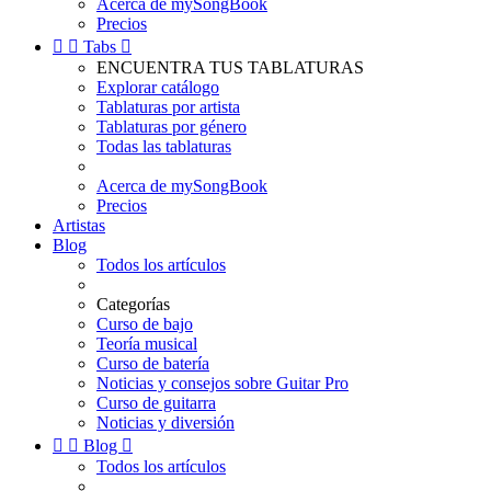
Acerca de mySongBook
Precios


Tabs

ENCUENTRA TUS TABLATURAS
Explorar catálogo
Tablaturas por artista
Tablaturas por género
Todas las tablaturas
Acerca de mySongBook
Precios
Artistas
Blog
Todos los artículos
Categorías
Curso de bajo
Teoría musical
Curso de batería
Noticias y consejos sobre Guitar Pro
Curso de guitarra
Noticias y diversión


Blog

Todos los artículos