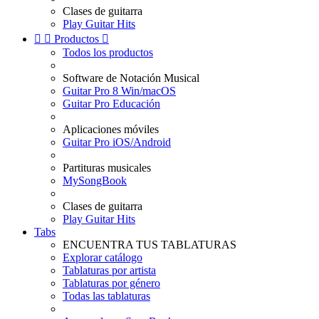
Clases de guitarra
Play Guitar Hits


Productos

Todos los productos
Software de Notación Musical
Guitar Pro 8 Win/macOS
Guitar Pro Educación
Aplicaciones móviles
Guitar Pro iOS/Android
Partituras musicales
MySongBook
Clases de guitarra
Play Guitar Hits
Tabs
ENCUENTRA TUS TABLATURAS
Explorar catálogo
Tablaturas por artista
Tablaturas por género
Todas las tablaturas