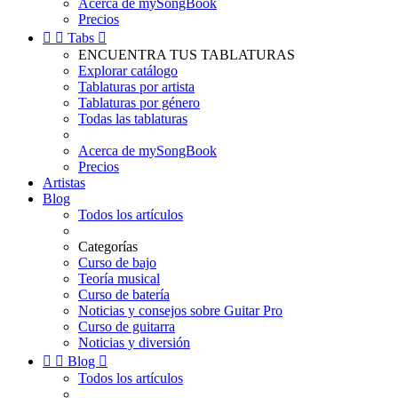
Acerca de mySongBook
Precios


Tabs

ENCUENTRA TUS TABLATURAS
Explorar catálogo
Tablaturas por artista
Tablaturas por género
Todas las tablaturas
Acerca de mySongBook
Precios
Artistas
Blog
Todos los artículos
Categorías
Curso de bajo
Teoría musical
Curso de batería
Noticias y consejos sobre Guitar Pro
Curso de guitarra
Noticias y diversión


Blog

Todos los artículos