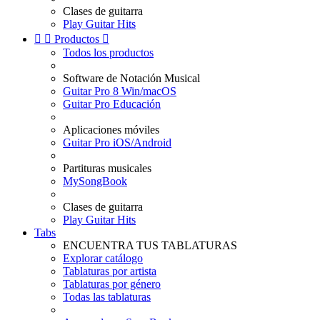
Clases de guitarra
Play Guitar Hits


Productos

Todos los productos
Software de Notación Musical
Guitar Pro 8 Win/macOS
Guitar Pro Educación
Aplicaciones móviles
Guitar Pro iOS/Android
Partituras musicales
MySongBook
Clases de guitarra
Play Guitar Hits
Tabs
ENCUENTRA TUS TABLATURAS
Explorar catálogo
Tablaturas por artista
Tablaturas por género
Todas las tablaturas