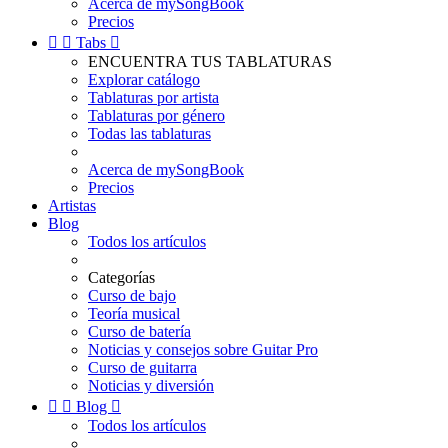
Acerca de mySongBook
Precios


Tabs

ENCUENTRA TUS TABLATURAS
Explorar catálogo
Tablaturas por artista
Tablaturas por género
Todas las tablaturas
Acerca de mySongBook
Precios
Artistas
Blog
Todos los artículos
Categorías
Curso de bajo
Teoría musical
Curso de batería
Noticias y consejos sobre Guitar Pro
Curso de guitarra
Noticias y diversión


Blog

Todos los artículos