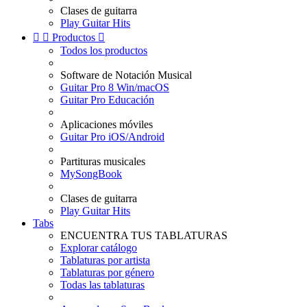
Clases de guitarra
Play Guitar Hits


Productos

Todos los productos
Software de Notación Musical
Guitar Pro 8 Win/macOS
Guitar Pro Educación
Aplicaciones móviles
Guitar Pro iOS/Android
Partituras musicales
MySongBook
Clases de guitarra
Play Guitar Hits
Tabs
ENCUENTRA TUS TABLATURAS
Explorar catálogo
Tablaturas por artista
Tablaturas por género
Todas las tablaturas