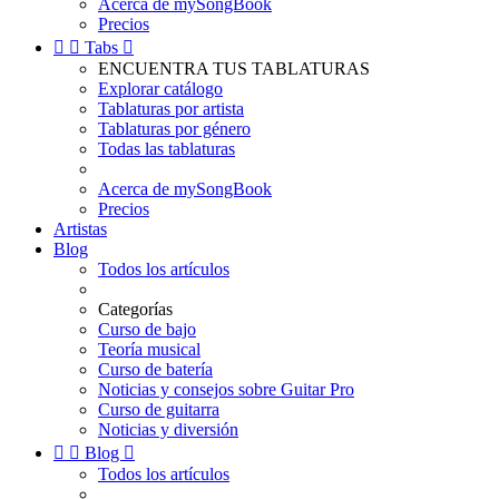
Acerca de mySongBook
Precios


Tabs

ENCUENTRA TUS TABLATURAS
Explorar catálogo
Tablaturas por artista
Tablaturas por género
Todas las tablaturas
Acerca de mySongBook
Precios
Artistas
Blog
Todos los artículos
Categorías
Curso de bajo
Teoría musical
Curso de batería
Noticias y consejos sobre Guitar Pro
Curso de guitarra
Noticias y diversión


Blog

Todos los artículos