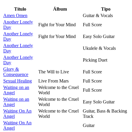
Título
Álbum
Tipo
Amen Omen
Guitar & Vocals
Another Lonely
Fight for Your Mind
Full Score
Day
Another Lonely
Fight for Your Mind
Easy Solo Guitar
Day
Another Lonely
Ukulele & Vocals
Day
Another Lonely
Picking Duet
Day
Glory &
The Will to Live
Full Score
Consequence
Sexual Healing
Live From Mars
Full Score
Waiting on an
Welcome to the Cruel
Full Score
Angel
World
Waiting on an
Welcome to the Cruel
Easy Solo Guitar
Angel
World
Waiting On An
Welcome to the Cruel
Guitar, Bass & Backing
Angel
World
Track
Waiting On An
Guitar
Angel