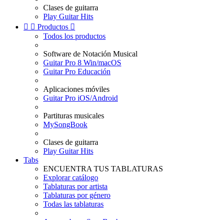
Clases de guitarra
Play Guitar Hits


Productos

Todos los productos
Software de Notación Musical
Guitar Pro 8 Win/macOS
Guitar Pro Educación
Aplicaciones móviles
Guitar Pro iOS/Android
Partituras musicales
MySongBook
Clases de guitarra
Play Guitar Hits
Tabs
ENCUENTRA TUS TABLATURAS
Explorar catálogo
Tablaturas por artista
Tablaturas por género
Todas las tablaturas