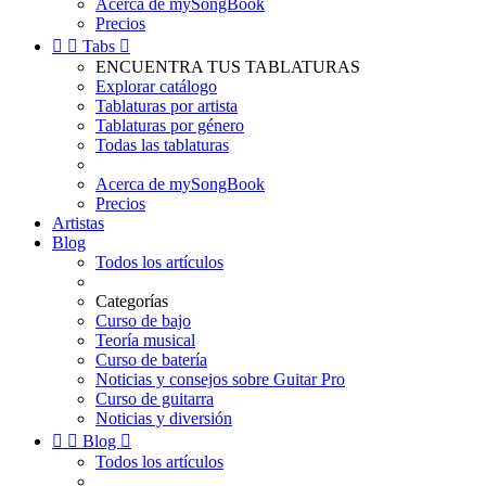
Acerca de mySongBook
Precios


Tabs

ENCUENTRA TUS TABLATURAS
Explorar catálogo
Tablaturas por artista
Tablaturas por género
Todas las tablaturas
Acerca de mySongBook
Precios
Artistas
Blog
Todos los artículos
Categorías
Curso de bajo
Teoría musical
Curso de batería
Noticias y consejos sobre Guitar Pro
Curso de guitarra
Noticias y diversión


Blog

Todos los artículos