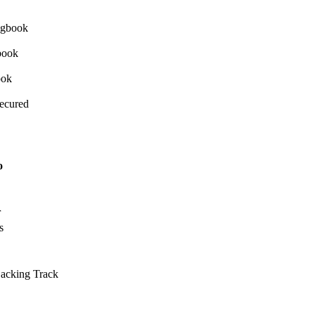
Secured
o
r
s
Backing Track