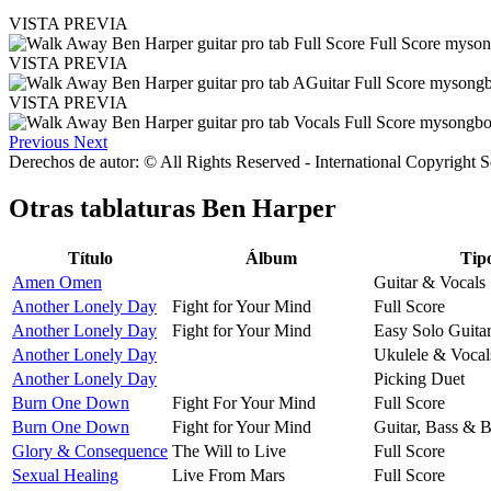
VISTA PREVIA
VISTA PREVIA
VISTA PREVIA
Previous
Next
Derechos de autor: © All Rights Reserved - International Copyright 
Otras tablaturas
Ben Harper
Título
Álbum
Tip
Amen Omen
Guitar & Vocals
Another Lonely Day
Fight for Your Mind
Full Score
Another Lonely Day
Fight for Your Mind
Easy Solo Guita
Another Lonely Day
Ukulele & Vocal
Another Lonely Day
Picking Duet
Burn One Down
Fight For Your Mind
Full Score
Burn One Down
Fight for Your Mind
Guitar, Bass & 
Glory & Consequence
The Will to Live
Full Score
Sexual Healing
Live From Mars
Full Score