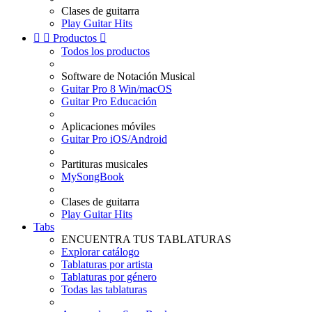
Clases de guitarra
Play Guitar Hits


Productos

Todos los productos
Software de Notación Musical
Guitar Pro 8 Win/macOS
Guitar Pro Educación
Aplicaciones móviles
Guitar Pro iOS/Android
Partituras musicales
MySongBook
Clases de guitarra
Play Guitar Hits
Tabs
ENCUENTRA TUS TABLATURAS
Explorar catálogo
Tablaturas por artista
Tablaturas por género
Todas las tablaturas