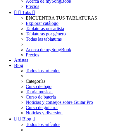
Acerca de mySongBook
Precios


Tabs

ENCUENTRA TUS TABLATURAS
Explorar catálogo
Tablaturas por artista
Tablaturas por género
Todas las tablaturas
Acerca de mySongBook
Precios
Artistas
Blog
Todos los artículos
Categorías
Curso de bajo
Teoría musical
Curso de batería
Noticias y consejos sobre Guitar Pro
Curso de guitarra
Noticias y diversión


Blog

Todos los artículos