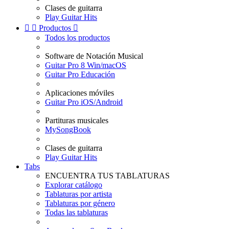
Clases de guitarra
Play Guitar Hits


Productos

Todos los productos
Software de Notación Musical
Guitar Pro 8 Win/macOS
Guitar Pro Educación
Aplicaciones móviles
Guitar Pro iOS/Android
Partituras musicales
MySongBook
Clases de guitarra
Play Guitar Hits
Tabs
ENCUENTRA TUS TABLATURAS
Explorar catálogo
Tablaturas por artista
Tablaturas por género
Todas las tablaturas