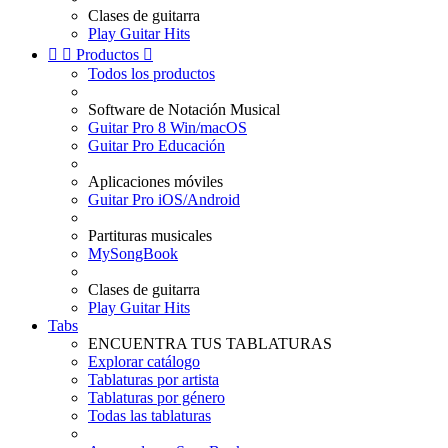
Clases de guitarra
Play Guitar Hits


Productos

Todos los productos
Software de Notación Musical
Guitar Pro 8 Win/macOS
Guitar Pro Educación
Aplicaciones móviles
Guitar Pro iOS/Android
Partituras musicales
MySongBook
Clases de guitarra
Play Guitar Hits
Tabs
ENCUENTRA TUS TABLATURAS
Explorar catálogo
Tablaturas por artista
Tablaturas por género
Todas las tablaturas