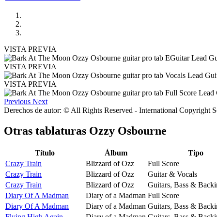
VISTA PREVIA
VISTA PREVIA
VISTA PREVIA
Previous
Next
Derechos de autor: © All Rights Reserved - International Copyright 
Otras tablaturas
Ozzy Osbourne
Título
Álbum
Tipo
Crazy Train
Blizzard of Ozz
Full Score
Crazy Train
Blizzard of Ozz
Guitar & Vocals
Crazy Train
Blizzard of Ozz
Guitars, Bass & Backi
Diary Of A Madman
Diary of a Madman
Full Score
Diary Of A Madman
Diary of a Madman
Guitars, Bass & Backi
Flying High Again
Diary of a Madman
Guitars, Bass & Backi