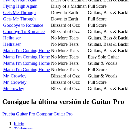
Flying High Again
Diary of a Madman
Full Score
Gets Me Through
Down to Earth
Guitars, Bass & Backi
Gets Me Through
Down to Earth
Full Score
Goodbye to Romance
Blizzard of Ozz
Full Score
Goodbye To Romance
Blizzard of Ozz
Guitars, Bass & Backi
Hellraiser
No More Tears
Guitars, Bass & Backi
Hellraiser
No More Tears
Guitars, Bass & Backi
Mama I'm Coming Home
No More Tears
Guitars, Bass & Backi
Mama I'm Coming Home
No More Tears
Easy Solo Guitar
Mama I'm Coming Home
No More Tears
Guitar & Vocals
Mama I'm Coming Home
No More Tears
Full Score
Mr. Crowley
Blizzard of Ozz
Guitar & Vocals
Mr. Crowley
Blizzard of Ozz
Full Score
Mr.crowley
Blizzard of Ozz
Guitars, Bass & Backi
Consigue la última versión de Guitar Pro
Prueba Guitar Pro
Comprar Guitar Pro
Inicio
Tablaturas