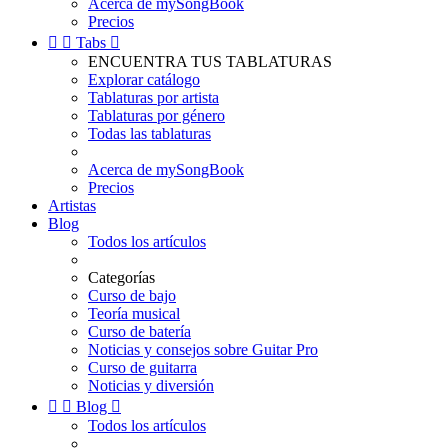
Acerca de mySongBook
Precios


Tabs

ENCUENTRA TUS TABLATURAS
Explorar catálogo
Tablaturas por artista
Tablaturas por género
Todas las tablaturas
Acerca de mySongBook
Precios
Artistas
Blog
Todos los artículos
Categorías
Curso de bajo
Teoría musical
Curso de batería
Noticias y consejos sobre Guitar Pro
Curso de guitarra
Noticias y diversión


Blog

Todos los artículos