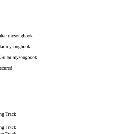
Secured
ng Track
ng Track
ng Track