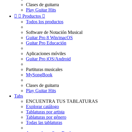
Clases de guitarra
Play Guitar Hits


Productos

Todos los productos
Software de Notación Musical
Guitar Pro 8 Win/macOS
Guitar Pro Educación
Aplicaciones móviles
Guitar Pro iOS/Android
Partituras musicales
MySongBook
Clases de guitarra
Play Guitar Hits
Tabs
ENCUENTRA TUS TABLATURAS
Explorar catálogo
Tablaturas por artista
Tablaturas por género
Todas las tablaturas