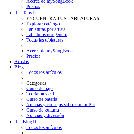
Acerca de mySongBook
Precios


Tabs

ENCUENTRA TUS TABLATURAS
Explorar catálogo
Tablaturas por artista
Tablaturas por género
Todas las tablaturas
Acerca de mySongBook
Precios
Artistas
Blog
Todos los artículos
Categorías
Curso de bajo
Teoría musical
Curso de batería
Noticias y consejos sobre Guitar Pro
Curso de guitarra
Noticias y diversión


Blog

Todos los artículos