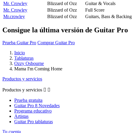
Mr. Crowley
Blizzard of Ozz
Guitar & Vocals
Mr. Crowley
Blizzard of Ozz
Full Score
Mr.crowley
Blizzard of Ozz
Guitars, Bass & Backing
Consigue la última versión de Guitar Pro
Prueba Guitar Pro
Comprar Guitar Pro
Inicio
Tablaturas
Ozzy Osbourne
Mama I'm Coming Home
Productos y servicios
Productos y servicios


Prueba gratuita
Guitar Pro 8 Novedades
Programa educativo
Artistas
Guitar Pro tablaturas
Tu cuenta